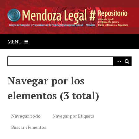
S
a
l
t
a
r
MENU
a
l
c
o
Navegar por los
n
t
elementos (3 total)
e
n
i
d
Navegar todo
Navegar por Etiqueta
o
Buscar elementos
p
r