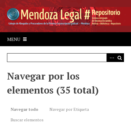
S
a
l
t
a
r
MENU
a
l
c
o
Navegar por los
n
t
elementos (35 total)
e
n
i
d
Navegar todo
Navegar por Etiqueta
o
Buscar elementos
p
r