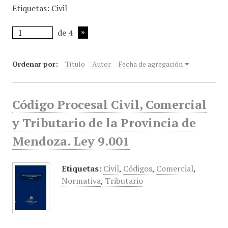
Etiquetas: Civil
i
n
de 4
c
i
p
Ordenar por:
Título
Autor
Fecha de agregación
a
l
Código Procesal Civil, Comercial
y Tributario de la Provincia de
Mendoza. Ley 9.001
Etiquetas:
Civil
,
Códigos
,
Comercial
,
Normativa
,
Tributario