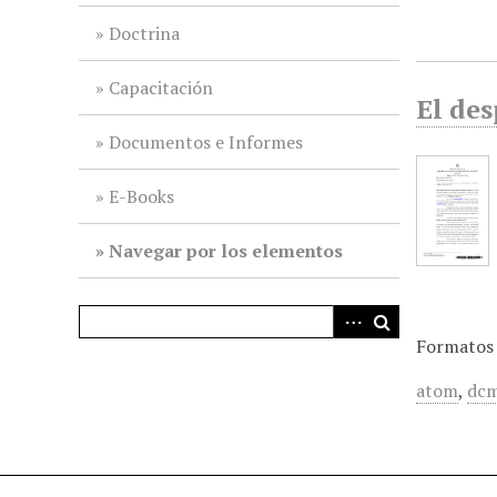
i
Doctrina
n
c
Capacitación
i
El des
p
Documentos e Informes
a
l
E-Books
Navegar por los elementos
Formatos 
atom
,
dcm