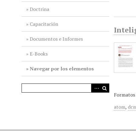
i
Doctrina
n
c
Capacitación
i
Inteli
p
Documentos e Informes
a
l
E-Books
Navegar por los elementos
Formatos 
atom
,
dcm