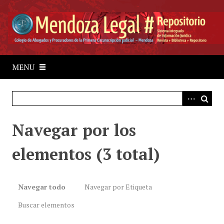
S
a
l
t
a
r
MENU
a
l
c
o
Navegar por los
n
t
elementos (3 total)
e
n
i
d
Navegar todo
Navegar por Etiqueta
o
Buscar elementos
p
r