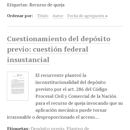
Etiquetas: Recurso de queja
i
n
Ordenar por:
Título
Autor
Fecha de agregación
c
i
p
Cuestionamiento del depósito
a
l
previo: cuestión federal
insustancial
El recurrente planteó la
inconstitucionalidad del depósito
previsto por el art. 286 del Código
Procesal Civil y Comercial de la Nación
para el recurso de queja invocando que su
aplicación mecánica puede tornar
irrazonable o desproporcionado el acceso…
Etiquetas:
Depósito previo
,
Planteo de