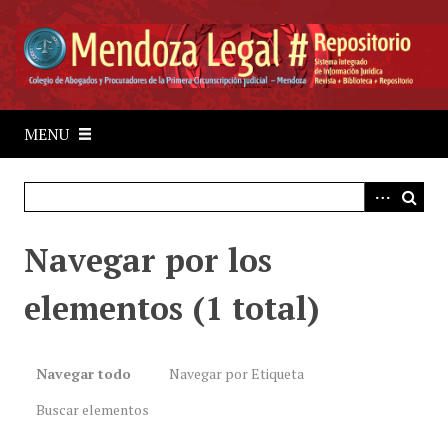
S
a
l
t
a
r
MENU
a
l
c
o
Navegar por los
n
t
elementos (1 total)
e
n
i
d
Navegar todo
Navegar por Etiqueta
o
Buscar elementos
p
r