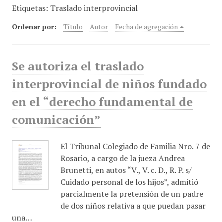
Etiquetas: Traslado interprovincial
i
n
Ordenar por:
Título
Autor
Fecha de agregación
c
i
p
Se autoriza el traslado
a
l
interprovincial de niños fundado
en el “derecho fundamental de
comunicación”
El Tribunal Colegiado de Familia Nro. 7 de
Rosario, a cargo de la jueza Andrea
Brunetti, en autos “V., V. c. D., R. P. s/
Cuidado personal de los hijos”, admitió
parcialmente la pretensión de un padre
de dos niños relativa a que puedan pasar
una…