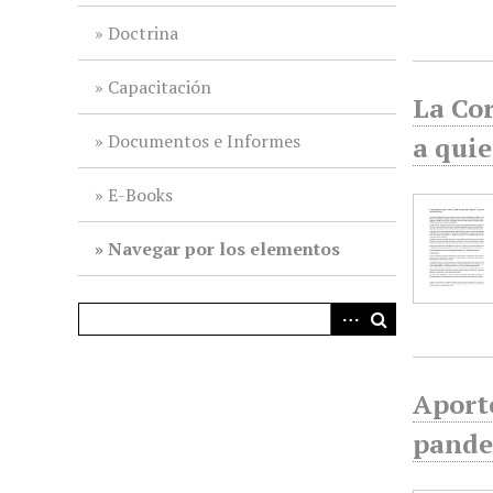
i
Doctrina
n
c
Capacitación
i
La Cor
p
Documentos e Informes
a quie
a
l
E-Books
Navegar por los elementos
Aporte
pand