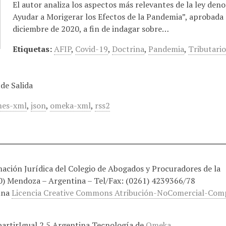
El autor analiza los aspectos más relevantes de la ley den
Ayudar a Morigerar los Efectos de la Pandemia”, aprobada 
diciembre de 2020, a fin de indagar sobre…
Etiquetas:
AFIP
,
Covid-19
,
Doctrina
,
Pandemia
,
Tributari
de Salida
es-xml
,
json
,
omeka-xml
,
rss2
ción Jurídica del Colegio de Abogados y Procuradores de la
00) Mendoza – Argentina – Tel/Fax: (0261) 4239366/78
una
Licencia Creative Commons Atribución-NoComercial-Compa
rtirIgual 2.5 Argentina.
Tecnología de
Omeka
.