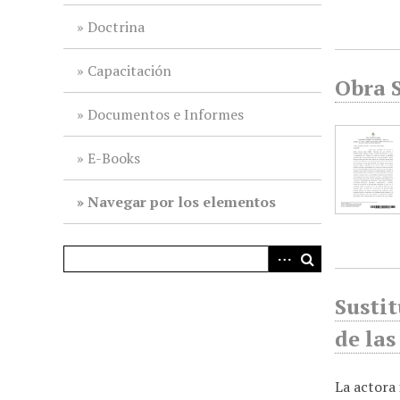
i
Doctrina
n
c
Capacitación
i
Obra S
p
Documentos e Informes
a
l
E-Books
Navegar por los elementos
Susti
de las
La actora 