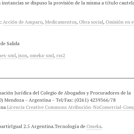
 instancias se dispuso la provisión de la misma a título caute
:
Acción de Amparo
,
Medicamentos
,
Obra social
,
Omisión en 
de Salida
es-xml
,
json
,
omeka-xml
,
rss2
ción Jurídica del Colegio de Abogados y Procuradores de la
00) Mendoza – Argentina – Tel/Fax: (0261) 4239366/78
una
Licencia Creative Commons Atribución-NoComercial-Compa
rtirIgual 2.5 Argentina.
Tecnología de
Omeka
.