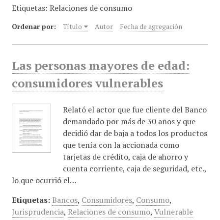
Etiquetas: Relaciones de consumo
i
n
Ordenar por:
Título
Autor
Fecha de agregación
c
i
p
Las personas mayores de edad:
a
l
consumidores vulnerables
Relató el actor que fue cliente del Banco
demandado por más de 30 años y que
decidió dar de baja a todos los productos
que tenía con la accionada como
tarjetas de crédito, caja de ahorro y
cuenta corriente, caja de seguridad, etc.,
lo que ocurrió el…
Etiquetas:
Bancos
,
Consumidores
,
Consumo
,
Jurisprudencia
,
Relaciones de consumo
,
Vulnerable