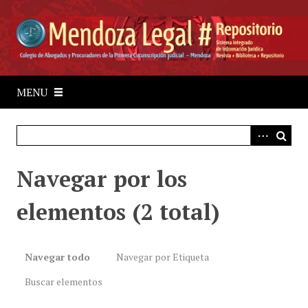
S
a
l
t
a
r
MENU
a
l
c
o
Navegar por los
n
t
elementos (2 total)
e
n
i
d
Navegar todo
Navegar por Etiqueta
o
Buscar elementos
p
r