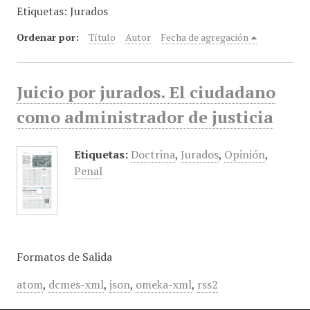
Etiquetas: Jurados
i
n
Ordenar por:
Título
Autor
Fecha de agregación
c
i
p
Juicio por jurados. El ciudadano
a
l
como administrador de justicia
Etiquetas:
Doctrina
,
Jurados
,
Opinión
,
Penal
Formatos de Salida
atom
,
dcmes-xml
,
json
,
omeka-xml
,
rss2