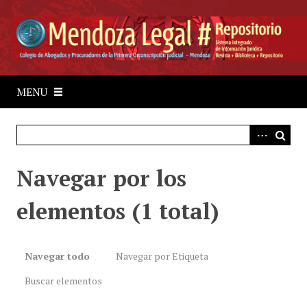
S
a
l
t
a
r
MENU
a
l
c
o
Navegar por los
n
t
elementos (1 total)
e
n
i
d
Navegar todo
Navegar por Etiqueta
o
Buscar elementos
p
r