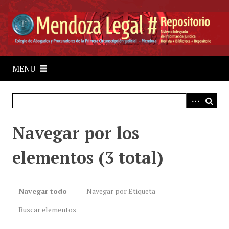
S
a
l
t
a
r
MENU
a
l
c
o
Navegar por los
n
t
elementos (3 total)
e
n
i
d
Navegar todo
Navegar por Etiqueta
o
Buscar elementos
p
r