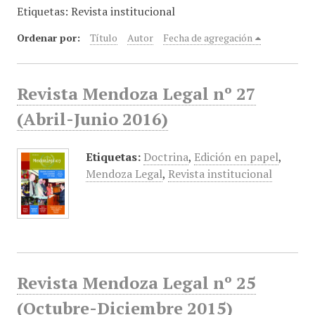
Etiquetas: Revista institucional
i
n
Ordenar por:
Título
Autor
Fecha de agregación
c
i
p
Revista Mendoza Legal nº 27
a
l
(Abril-Junio 2016)
Etiquetas:
Doctrina
,
Edición en papel
,
Mendoza Legal
,
Revista institucional
Revista Mendoza Legal nº 25
(Octubre-Diciembre 2015)