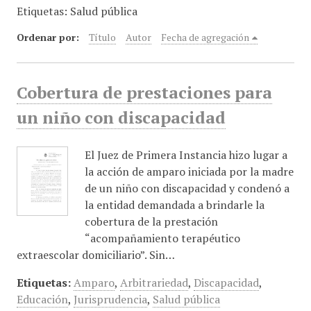
Etiquetas: Salud pública
i
n
Ordenar por:
Título
Autor
Fecha de agregación
c
i
p
Cobertura de prestaciones para
a
l
un niño con discapacidad
El Juez de Primera Instancia hizo lugar a
la acción de amparo iniciada por la madre
de un niño con discapacidad y condenó a
la entidad demandada a brindarle la
cobertura de la prestación
“acompañamiento terapéutico
extraescolar domiciliario”. Sin…
Etiquetas:
Amparo
,
Arbitrariedad
,
Discapacidad
,
Educación
,
Jurisprudencia
,
Salud pública