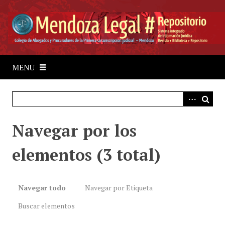
S
a
l
t
a
r
MENU
a
l
c
o
Navegar por los
n
t
elementos (3 total)
e
n
i
d
Navegar todo
Navegar por Etiqueta
o
Buscar elementos
p
r