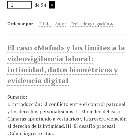
de 54
i
n
c
Ordenar por:
Título
Autor
Fecha de agregación
i
p
a
El caso «Mafud» y los límites a la
l
videovigilancia laboral:
intimidad, datos biométricos y
evidencia digital
Sumario:
I. Introducción: El conflicto entre el control patronal
y los derechos personalísimos. II. El núcleo del caso:
Cámaras apuntando a vestuarios y la grosera violación
al derecho de la intimidad. III. El desafío procesal:
¿Cómo ingresa esta…