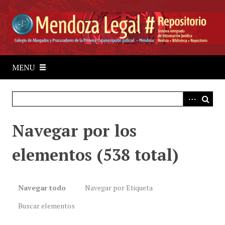
S
a
l
t
a
r
MENU
a
l
c
o
Navegar por los
n
t
elementos (538 total)
e
n
i
d
Navegar todo
Navegar por Etiqueta
o
Buscar elementos
p
r