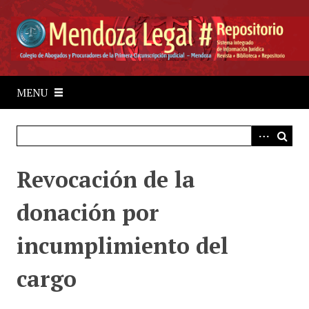
S
a
l
t
a
r
MENU
a
l
c
o
Revocación de la
n
t
donación por
e
n
incumplimiento del
i
d
cargo
o
p
r