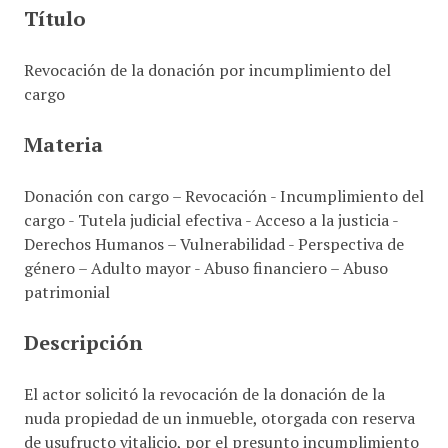
Título
i
n
c
Revocación de la donación por incumplimiento del
i
cargo
p
a
Materia
l
Donación con cargo – Revocación - Incumplimiento del
cargo - Tutela judicial efectiva - Acceso a la justicia -
Derechos Humanos – Vulnerabilidad - Perspectiva de
género – Adulto mayor - Abuso financiero – Abuso
patrimonial
Descripción
El actor solicitó la revocación de la donación de la
nuda propiedad de un inmueble, otorgada con reserva
de usufructo vitalicio, por el presunto incumplimiento