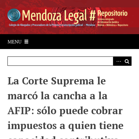
S
a
l
t
a
r
MENU
a
l
c
o
La Corte Suprema le
n
t
marcó la cancha a la
e
n
AFIP: sólo puede cobrar
i
d
impuestos a quien tiene
o
p
r