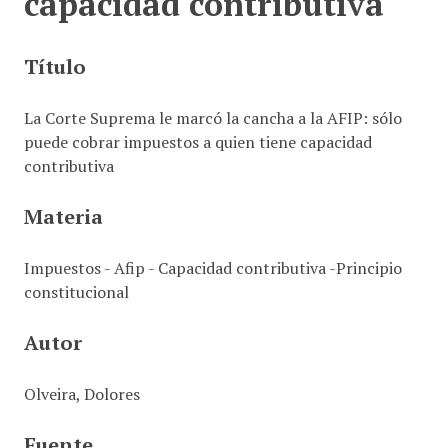
capacidad contributiva
i
n
Título
c
i
p
La Corte Suprema le marcó la cancha a la AFIP: sólo
a
puede cobrar impuestos a quien tiene capacidad
l
contributiva
Materia
Impuestos - Afip - Capacidad contributiva -Principio
constitucional
Autor
Olveira, Dolores
Fuente