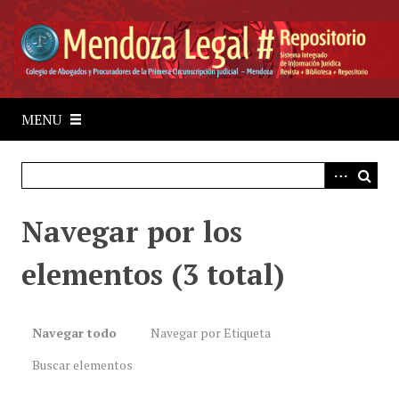
S
a
l
t
a
r
MENU
a
l
c
o
Navegar por los
n
t
elementos (3 total)
e
n
i
d
Navegar todo
Navegar por Etiqueta
o
Buscar elementos
p
r