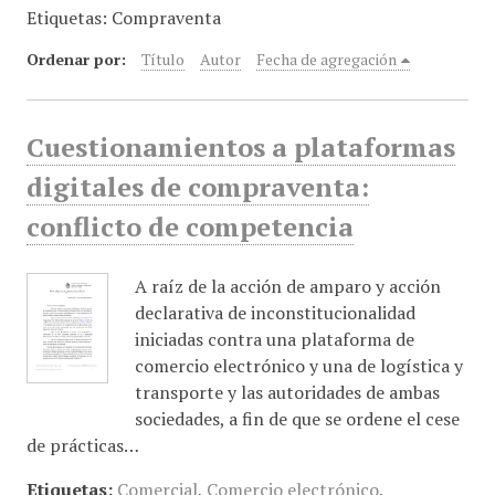
Etiquetas: Compraventa
i
n
Ordenar por:
Título
Autor
Fecha de agregación
c
i
p
Cuestionamientos a plataformas
a
l
digitales de compraventa:
conflicto de competencia
A raíz de la acción de amparo y acción
declarativa de inconstitucionalidad
iniciadas contra una plataforma de
comercio electrónico y una de logística y
transporte y las autoridades de ambas
sociedades, a fin de que se ordene el cese
de prácticas…
Etiquetas:
Comercial
,
Comercio electrónico
,