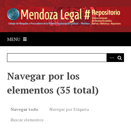
S
a
l
t
a
r
MENU
a
l
c
o
Navegar por los
n
t
elementos (35 total)
e
n
i
d
Navegar todo
Navegar por Etiqueta
o
Buscar elementos
p
r