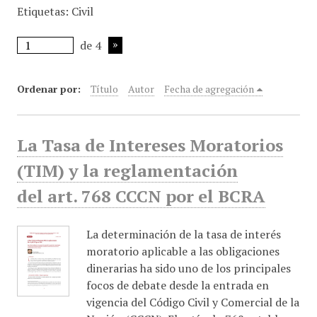
Etiquetas: Civil
i
n
de 4
c
i
p
Ordenar por:
Título
Autor
Fecha de agregación
a
l
La Tasa de Intereses Moratorios
(TIM) y la reglamentación
del art. 768 CCCN por el BCRA
La determinación de la tasa de interés
moratorio aplicable a las obligaciones
dinerarias ha sido uno de los principales
focos de debate desde la entrada en
vigencia del Código Civil y Comercial de la