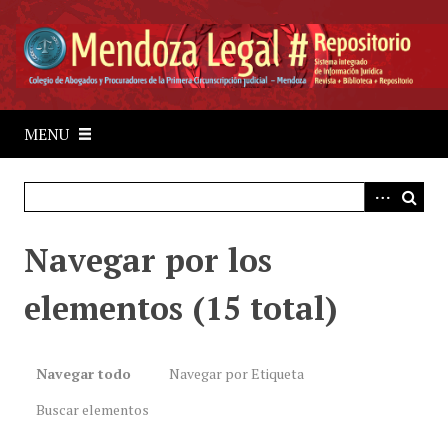
S
a
l
t
a
r
MENU
a
l
c
o
Navegar por los
n
t
elementos (15 total)
e
n
i
d
Navegar todo
Navegar por Etiqueta
o
Buscar elementos
p
r