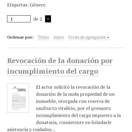
Etiquetas: Género
i
n
de 2
c
i
p
Ordenar por:
Título
Autor
Fecha de agregación
a
l
Revocación de la donación por
incumplimiento del cargo
El actor solicitó la revocación de la
donación de la nuda propiedad de un
inmueble, otorgada con reserva de
usufructo vitalicio, por el presunto
incumplimiento del cargo impuesto a la
donataria, consistente en brindarle
asistencia y cuidados…