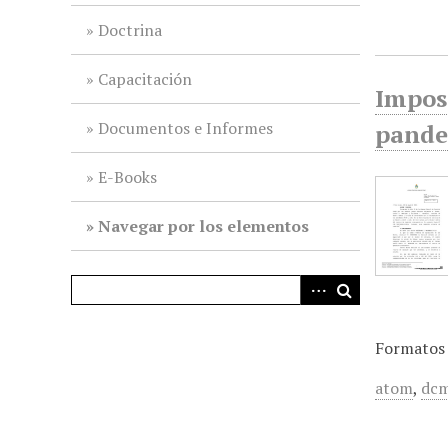
i
Doctrina
n
c
Capacitación
i
Imposi
p
Documentos e Informes
pande
a
l
E-Books
Navegar por los elementos
Formatos 
atom
,
dcm