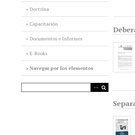
i
Doctrina
n
c
Capacitación
i
Deber
p
Documentos e Informes
a
l
E-Books
Navegar por los elementos
Separa