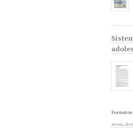
Sistem
adole
Formatos 
atom
,
dcm