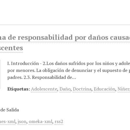
a de responsabilidad por daños causad
scentes
I. Introducción - 2.Los daños sufridos por los niños y adol
por menores. La obligación de denunciar y el supuesto de p
padres. 2.3. Responsabilidad de…
Etiquetas:
Adolescente
,
Daño
,
Doctrina
,
Educación
,
Niñez
de Salida
es-xml
,
json
,
omeka-xml
,
rss2