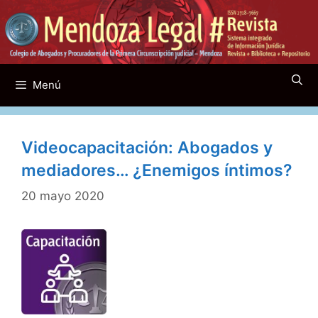
Saltar
al
contenido
Menú
Videocapacitación: Abogados y
mediadores… ¿Enemigos íntimos?
20 mayo 2020