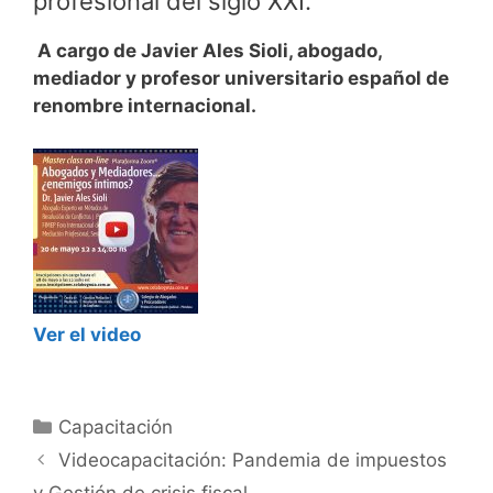
profesional del siglo XXI.
A cargo de Javier Ales Sioli, abogado,
mediador y profesor universitario español de
renombre internacional.
Ver el video
Categorías
Capacitación
Videocapacitación: Pandemia de impuestos
y Gestión de crisis fiscal