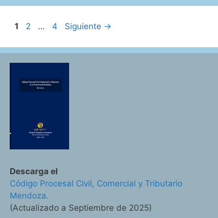
y
Juezas
Página
Página
Página
1
2
…
4
Siguiente
→
de
la
Corte
Interamericana
de
Derechos
Humanos
Descarga el
Código Procesal Civil, Comercial y Tributario
Mendoza.
(Actualizado a Septiembre de 2025)