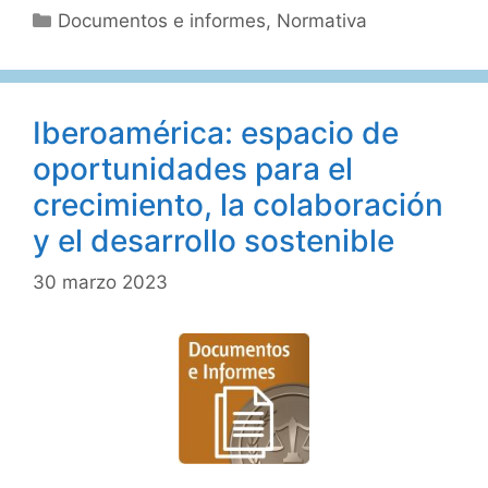
Categorías
Documentos e informes
,
Normativa
su
informe
«Pandemia
y
Iberoamérica: espacio de
Derechos
oportunidades para el
Humanos»
crecimiento, la colaboración
y el desarrollo sostenible
30 marzo 2023