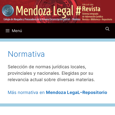
Saltar
al
contenido
Menú
Normativa
Selección de normas jurídicas locales,
provinciales y nacionales. Elegidas por su
relevancia actual sobre diversas materias.
Más normativa en
Mendoza LegaL–Repositorio