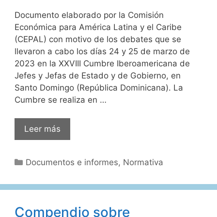
Documento elaborado por la Comisión
Económica para América Latina y el Caribe
(CEPAL) con motivo de los debates que se
llevaron a cabo los días 24 y 25 de marzo de
2023 en la XXVIII Cumbre Iberoamericana de
Jefes y Jefas de Estado y de Gobierno, en
Santo Domingo (República Dominicana). La
Cumbre se realiza en …
Iberoamérica:
Leer más
espacio
de
Categorías
Documentos e informes
,
Normativa
oportunidades
para
el
crecimiento,
Compendio sobre
la