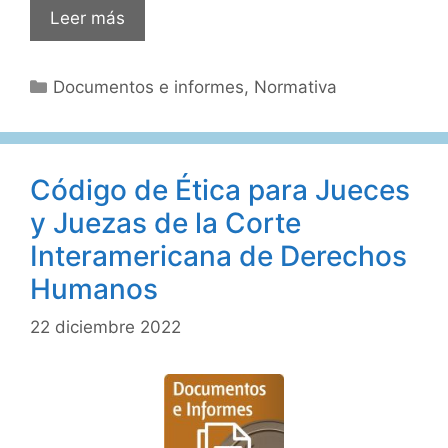
Los
Leer más
primeros
precedentes
Categorías
Documentos e informes
,
Normativa
sobre
la
doctrina
de
Código de Ética para Jueces
la
y Juezas de la Corte
arbitrariedad
Interamericana de Derechos
Humanos
22 diciembre 2022