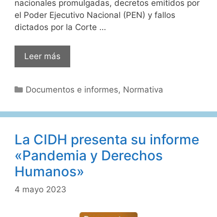
nacionales promulgadas, decretos emitidos por
el Poder Ejecutivo Nacional (PEN) y fallos
dictados por la Corte …
Dossier
Leer más
legislativo
“40
Categorías
Documentos e informes
,
Normativa
años
de
democracia”
La CIDH presenta su informe
«Pandemia y Derechos
Humanos»
4 mayo 2023