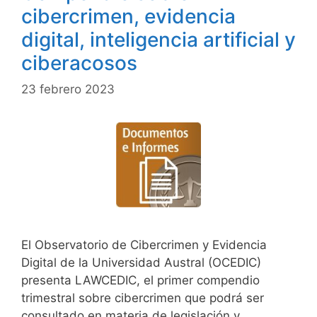
cibercrimen, evidencia
colaboración
y
digital, inteligencia artificial y
el
ciberacosos
desarrollo
sostenible
23 febrero 2023
El Observatorio de Cibercrimen y Evidencia
Digital de la Universidad Austral (OCEDIC)
presenta LAWCEDIC, el primer compendio
trimestral sobre cibercrimen que podrá ser
consultado en materia de legislación y