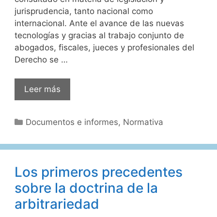
jurisprudencia, tanto nacional como
internacional. Ante el avance de las nuevas
tecnologías y gracias al trabajo conjunto de
abogados, fiscales, jueces y profesionales del
Derecho se …
Compendio
Leer más
sobre
cibercrimen,
Categorías
Documentos e informes
,
Normativa
evidencia
digital,
inteligencia
artificial
Los primeros precedentes
y
sobre la doctrina de la
ciberacosos
arbitrariedad