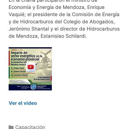
En la charla participaron el ministro de
Economía y Energía de Mendoza, Enrique
Vaquié; el presidente de la Comisión de Energía
y de Hidrocarburos del Colegio de Abogados,
Jerónimo Shantal y el director de Hidrocarburos
de Mendoza, Estanislao Schilardi.
Ver el video
Categorías
Capacitación