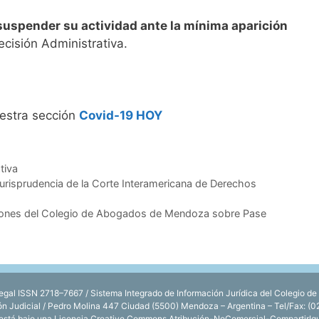
suspender su actividad ante la mínima aparición
Decisión Administrativa.
uestra sección
Covid-19 HOY
tiva
Jurisprudencia de la Corte Interamericana de Derechos
iones del Colegio de Abogados de Mendoza sobre Pase
l ISSN 2718–7667 / Sistema Integrado de Información Jurídica del Colegio de
ión Judicial / Pedro Molina 447 Ciudad (5500) Mendoza – Argentina – Tel/Fax: (
está bajo una
Licencia Creative Commons Atribución-NoComercial-CompartirIgua