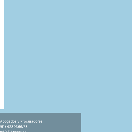
 Abogados y Procuradores
0261) 4239366/78
l 2.5 Argentina
.