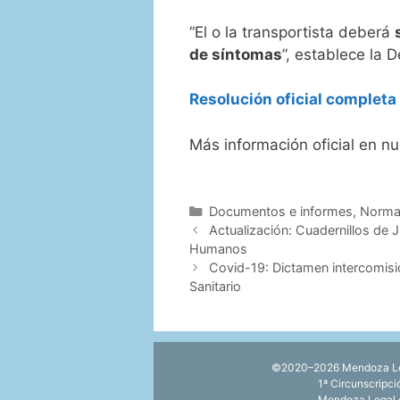
“El o la transportista deberá
de síntomas
”, establece la 
Resolución oficial completa
Más información oficial en n
Categorías
Documentos e informes
,
Norma
Actualización: Cuadernillos de 
Humanos
Covid-19: Dictamen intercomis
Sanitario
©2020–2026 Mendoza Lega
1ª Circunscripc
Mendoza Legal 