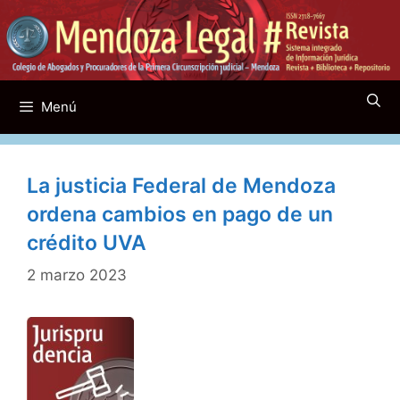
Saltar
al
contenido
Menú
La justicia Federal de Mendoza
ordena cambios en pago de un
crédito UVA
2 marzo 2023