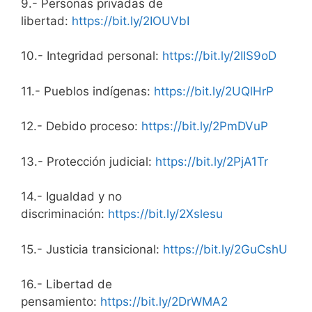
9.- Personas privadas de
libertad:
https://bit.ly/2IOUVbI
10.- Integridad personal:
https://bit.ly/2IIS9oD
11.- Pueblos indígenas:
https://bit.ly/2UQlHrP
12.- Debido proceso:
https://
bit.ly/2PmDVuP
13.- Protección judicial:
https://bit.ly/2PjA1Tr
14.- Igualdad y no
discriminación:
http
s://bit.ly/2Xslesu
15.- Justicia transicional:
ht
tps://bit.ly/2GuCshU
16.- Libertad de
pensamiento:
https://bit.ly/2DrWMA2