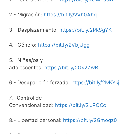
2.- Migración:
https://bit.ly/2Vh0Ahq
3.- Desplazamiento:
https://bit.ly/2PkSgYK
4.- Género:
https://bit.ly/2VbjUgg
5.- Niñas/os y
adolescentes:
https://bit.ly/2Gs2ZwB
6.- Desaparición forzada:
https://bit.ly/2IvKYkj
7.- Control de
Convencionalidad:
https://bit.ly/2IJROCc
8.- Libertad personal:
htt
ps://bit.ly/2Gmoqz0