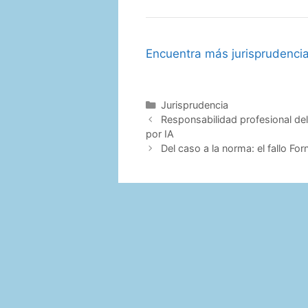
Encuentra más jurisprudenci
Categorías
Jurisprudencia
Responsabilidad profesional de
por IA
Del caso a la norma: el fallo Fo