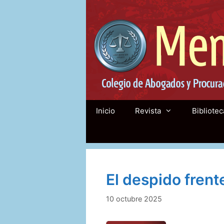
Saltar
al
contenido
Inicio
Revista
Bibliotec
El despido frent
10 octubre 2025