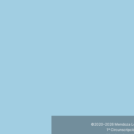
©2020–2026 Mendoza Lega
1ª Circunscripc