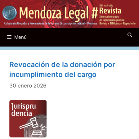
Saltar
al
contenido
Menú
Revocación de la donación por
incumplimiento del cargo
30 enero 2026