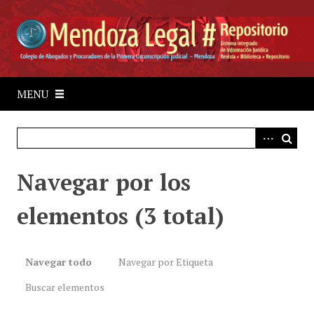
S
a
l
t
a
r
MENU
a
l
c
o
Navegar por los
n
t
elementos (3 total)
e
n
i
d
Navegar todo
Navegar por Etiqueta
o
Buscar elementos
p
r