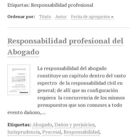
Etiquetas: Responsabilidad profesional
i
n
Ordenar por:
Título
Autor
Fecha de agregación
c
i
p
Responsabilidad profesional del
a
l
Abogado
La responsabilidad del abogado
constituye un capítulo dentro del vasto
espectro de la responsabilidad civil en
general; de allí que su configuración
requiera la concurrencia de los mismos
presupuestos que son comunes a todo
evento dañoso,…
Etiquetas:
Abogado
,
Daños y perjuicios
,
Jurisprudencia
,
Procesal
,
Responsabilidad
,