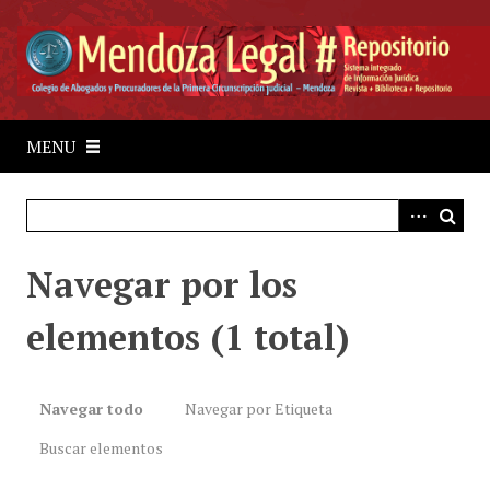
S
a
l
t
a
r
MENU
a
l
c
o
Navegar por los
n
t
elementos (1 total)
e
n
i
d
Navegar todo
Navegar por Etiqueta
o
Buscar elementos
p
r