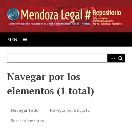
S
a
l
t
a
r
MENU
a
l
c
o
Navegar por los
n
t
elementos (1 total)
e
n
i
d
Navegar todo
Navegar por Etiqueta
o
Buscar elementos
p
r