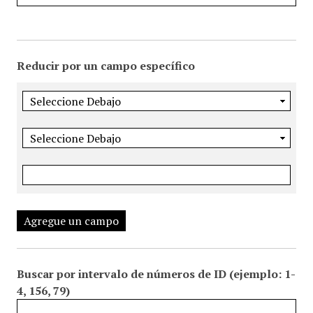
i
n
c
i
Reducir por un campo específico
p
a
l
Agregue un campo
Buscar por intervalo de números de ID (ejemplo: 1-
4, 156, 79)