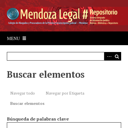
S
a
l
t
a
r
MENU
a
l
c
o
Buscar elementos
n
t
e
n
Navegar todo
Navegar por Etiqueta
i
Buscar elementos
d
o
Búsqueda de palabras clave
p
r