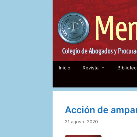
Saltar
al
contenido
Inicio
Revista
Bibliotec
Acción de ampa
21 agosto 2020