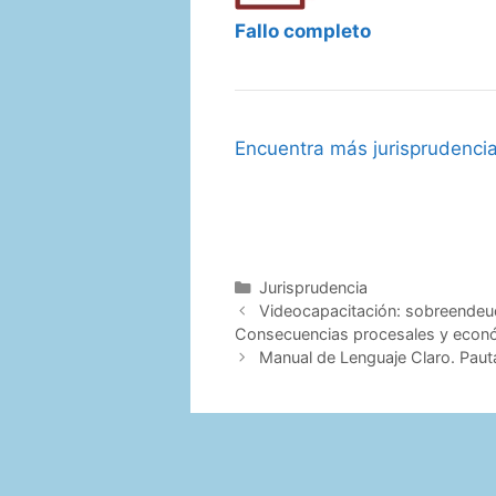
Fallo completo
Encuentra más jurisprudenci
Categorías
Jurisprudencia
Videocapacitación: sobreendeu
Consecuencias procesales y econ
Manual de Lenguaje Claro. Pautas