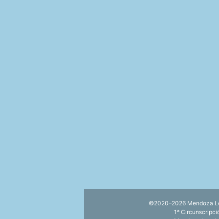
©2020–2026 Mendoza Lega
1ª Circunscripc