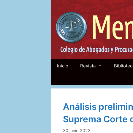
Saltar
al
contenido
Inicio
Revista
Bibliotec
Análisis prelimin
Suprema Corte d
30 junio 2022