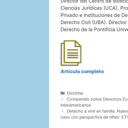
Director del Centro de Bioét
Ciencias Jurídicas (UCA). Pro
Privado e Instituciones de De
Derecho Civil (UBA). Director
Derecho de la Pontificia Univ
Artículo completo
Categorías
Doctrina
Compendio sobre Derechos Econ
interamericanos
Derecho a vivir en familia. Nuev
caso con perspectiva de niñez: ETI