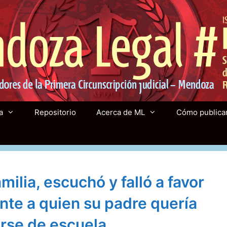
a
Repositorio
Acerca de ML
Cómo publica
milia, escuchó y falló a favor
nte a quien su padre quería
arse de escuela