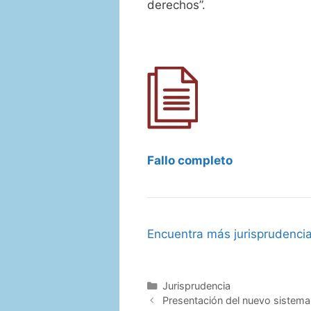
derechos”.
Fallo completo
Encuentra más jurisprudenci
Categorías
Jurisprudencia
Presentación del nuevo sistem