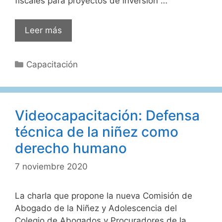
fiscales para proyectos de inversión …
Videocapacitación:
Leer más
Impacto
del
Categorías
Capacitación
Sector
Energético
en
la
Videocapacitación: Defensa
Economía
técnica de la niñez como
Provincial
derecho humano
7 noviembre 2020
La charla que propone la nueva Comisión de
Abogado de la Niñez y Adolescencia del
Colegio de Abogados y Procuradores de la