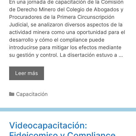
En una jornada de capacitación de la Comisión
de Derecho Minero del Colegio de Abogados y
Procuradores de la Primera Circunscripción
Judicial, se analizaron diversos aspectos de la
actividad minera como una oportunidad para el
desarrollo y cómo el compliance puede
introducirse para mitigar los efectos mediante
su gestión y control. La disertación estuvo a …
Videocapacitación:
Leer más
La
minería
Categorías
Capacitación
como
oportunidad
de
desarrollo.
Videocapacitación:
Compliance
Fideicomiso y Compliance
como