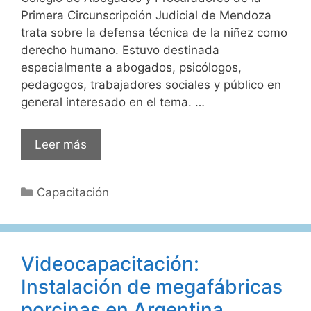
Primera Circunscripción Judicial de Mendoza
trata sobre la defensa técnica de la niñez como
derecho humano. Estuvo destinada
especialmente a abogados, psicólogos,
pedagogos, trabajadores sociales y público en
general interesado en el tema. …
Videocapacitación:
Leer más
Defensa
técnica
Categorías
Capacitación
de
la
niñez
como
Videocapacitación:
derecho
Instalación de megafábricas
humano
porcinas en Argentina