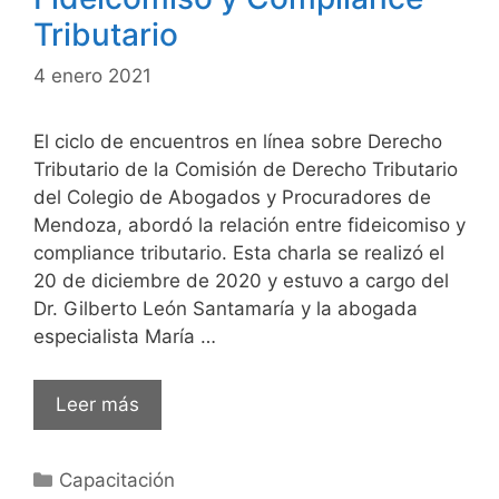
herramienta
Tributario
de
control
4 enero 2021
y
gestión
El ciclo de encuentros en línea sobre Derecho
Tributario de la Comisión de Derecho Tributario
del Colegio de Abogados y Procuradores de
Mendoza, abordó la relación entre fideicomiso y
compliance tributario. Esta charla se realizó el
20 de diciembre de 2020 y estuvo a cargo del
Dr. Gilberto León Santamaría y la abogada
especialista María …
Videocapacitación:
Leer más
Fideicomiso
y
Categorías
Capacitación
Compliance