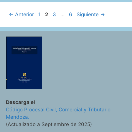
en
Argentina
Página
Página
Página
Página
←
Anterior
1
2
3
…
6
Siguiente
→
Descarga el
Código Procesal Civil, Comercial y Tributario
Mendoza.
(Actualizado a Septiembre de 2025)