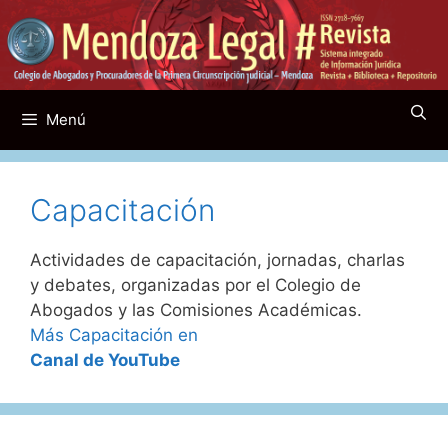
Saltar
al
contenido
Menú
Capacitación
Actividades de capacitación, jornadas, charlas
y debates, organizadas por el Colegio de
Abogados y las Comisiones Académicas.
Más Capacitación en
Canal de YouTube