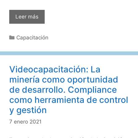
Videocapacitación:
Leer más
Perspectiva
de
Categorías
Capacitación
Género
en
el
Proceso
Videocapacitación: La
Laboral:
minería como oportunidad
Concepto,
Marco
de desarrollo. Compliance
normativo,
como herramienta de control
Jurisprudencia
y gestión
7 enero 2021