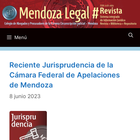
Saltar
al
contenido
Menú
Reciente Jurisprudencia de la
Cámara Federal de Apelaciones
de Mendoza
8 junio 2023